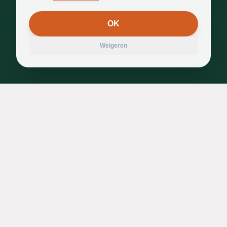
OK
Weigeren
Contact
Beatrijslaan 6
3550 Heusden-Zolder
0476/90 77 75
lode@vdfdevelopment.be