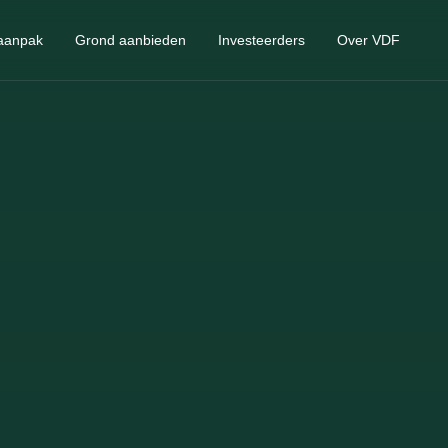
aanpak
Grond aanbieden
Investeerders
Over VDF