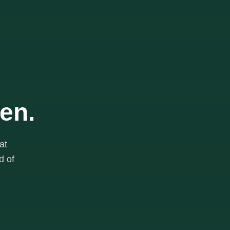
en.
at
d of